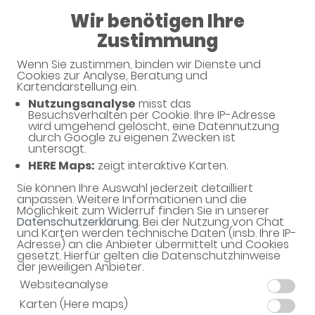
Wir benötigen Ihre
08:00 - 18:30
Zustimmung
Töste-Apotheke
Wenn Sie zustimmen, binden wir Dienste und
Cookies zur Analyse, Beratung und
Kartendarstellung ein.
Nutzungsanalyse
misst das
Haben Sie noch Fragen?
Besuchsverhalten per Cookie. Ihre IP-Adresse
wird umgehend gelöscht, eine Datennutzung
durch Google zu eigenen Zwecken ist
untersagt.
Dann schreiben Sie uns einfach eine Nachricht oder
HERE Maps:
zeigt interaktive Karten.
rufen Sie uns direkt unter 04182 - 3566 an. Wir helfen
Ihnen gerne weiter.
Sie können Ihre Auswahl jederzeit detailliert
anpassen. Weitere Informationen und die
Möglichkeit zum Widerruf finden Sie in unserer
Datenschutzerklärung
. Bei der Nutzung von Chat
und Karten werden technische Daten (insb. Ihre IP-
Ihre Daten
Adresse) an die Anbieter übermittelt und Cookies
gesetzt. Hierfür gelten die Datenschutzhinweise
Vorname*
der jeweiligen Anbieter.
Websiteanalyse
Karten (Here maps)